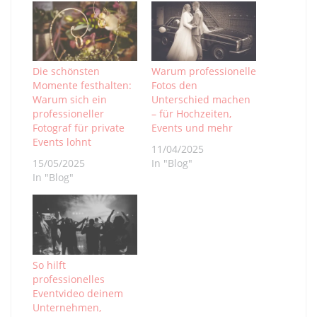
Die schönsten
Warum professionelle
Momente festhalten:
Fotos den
Warum sich ein
Unterschied machen
professioneller
– für Hochzeiten,
Fotograf für private
Events und mehr
Events lohnt
11/04/2025
15/05/2025
In "Blog"
In "Blog"
So hilft
professionelles
Eventvideo deinem
Unternehmen,