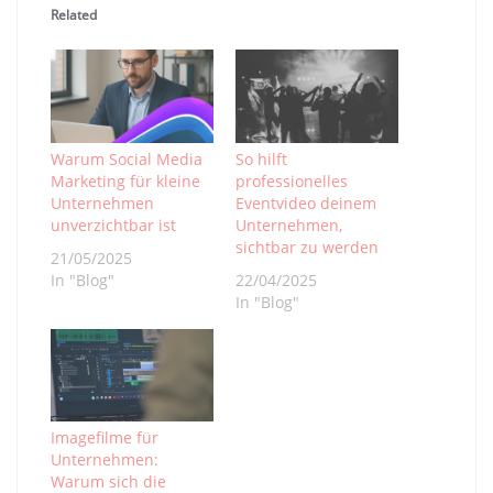
Related
Warum Social Media
So hilft
Marketing für kleine
professionelles
Unternehmen
Eventvideo deinem
unverzichtbar ist
Unternehmen,
sichtbar zu werden
21/05/2025
In "Blog"
22/04/2025
In "Blog"
Imagefilme für
Unternehmen:
Warum sich die